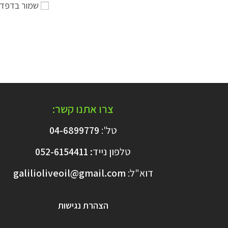
שמור בדפדפ
צרו אתנו קשר:
טל':
04-6899779
טלפון נייד
:
6154411
052-
דוא"ל:
galilioliveoil@gmail.com​
הצהרת נגישות