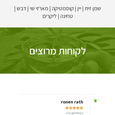
שמן זית
|
יין
|
קוסמטיקה
|
מארזי שי
|
דבש
|
טחינה
|
ליקרים
לקוחות מרוצים
ronen rath
arcía‎









Facebook
Google Maps