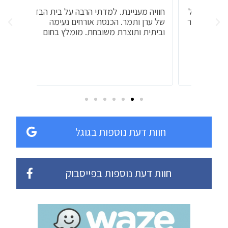
.. הכל
חוויה מעניינת. למדתי הרבה על בית הבד
so much
 בקצור
של ערן ותמר. הכנסת אורחים נעימה
y work.
וביתית ותוצרת משובחת. מומלץ בחום
r i feel
ld get
orld ♡
as soon
ssible.
חוות דעת נוספות בגוגל
חוות דעת נוספות בפייסבוק