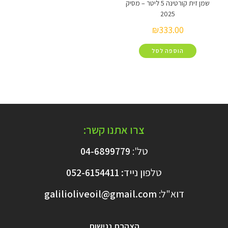
שמן זית קורטינה 5 ליטר – מסיק
2025
₪
333.00
הוספה לסל
צרו אתנו קשר:
טל':
04-6899779
טלפון נייד
:
6154411
052-
דוא"ל:
galilioliveoil@gmail.com​
הצהרת נגישות