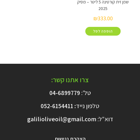
שמן זית קורטינה 5 ליטר – מסיק
2025
₪
333.00
הוספה לסל
צרו אתנו קשר:
טל':
04-6899779
טלפון נייד
:
6154411
052-
דוא"ל:
galilioliveoil@gmail.com​
הצהרת נגישות