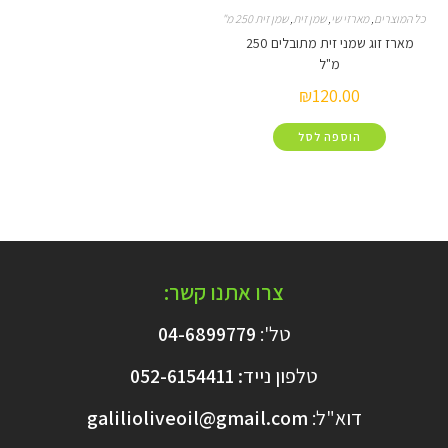
מארזי שי
,
שמן זית
,
שמן זית 250 מ"ל
,
שמן זית מתובל
מארז זוג שמני זית מתובלים 250
מ"ל
₪
120.00
הוספה לסל
צרו אתנו קשר:
טל':
04-6899779
טלפון נייד
:
6154411
052-
דוא"ל:
galilioliveoil@gmail.com​