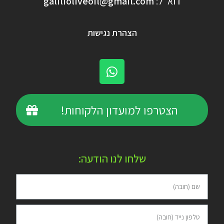
דוא"ל:
galilioliveoil@gmail.com​
הצהרת נגישות
הצטרפו למועדון הלקוחות!
שלחו לנו הודעה: