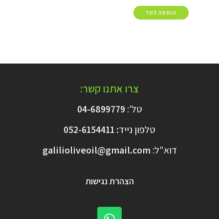
הוספה לסל
צרו אתנו קשר:
טל':
04-6899779
טלפון נייד
:
6154411
052-
דוא"ל:
galilioliveoil@gmail.com​
הצהרת נגישות